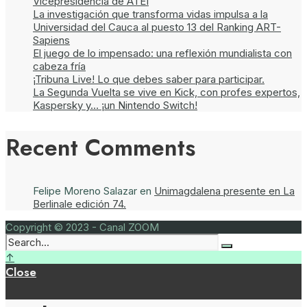
Vicepresidencia de ATEI
La investigación que transforma vidas impulsa a la
Universidad del Cauca al puesto 13 del Ranking ART-
Sapiens
El juego de lo impensado: una reflexión mundialista con
cabeza fría
¡Tribuna Live! Lo que debes saber para participar.
La Segunda Vuelta se vive en Kick, con profes expertos,
Kaspersky y… ¡un Nintendo Switch!
Recent Comments
Felipe Moreno Salazar
en
Unimagdalena presente en La
Berlinale edición 74.
Copyright © 2023 - Canal ZOOM
↑
Close