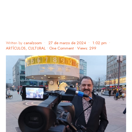
Written by
canalzoom
•
27 de marzo de 2024
•
1:02 pm
•
ARTÍCULOS
,
CULTURAL
• One Comment
•
Views: 299