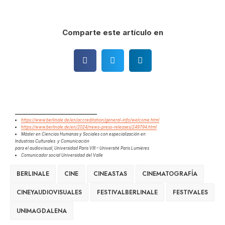
Comparte este artículo en
https://www.berlinale.de/en/accreditation/general-info/welcome.html
https://www.berlinale.de/en/2024/news-press-releases/249794.html
Máster en Ciencias Humanas y Sociales con especialización en
Industrias Culturales y Comunicación
para el audiovisual, Universidad Paris VIII – Université Paris Lumières
Comunicador social Universidad del Valle
BERLINALE
CINE
CINEASTAS
CINEMATOGRAFÍA
CINEYAUDIOVISUALES
FESTIVALBERLINALE
FESTIVALES
UNIMAGDALENA