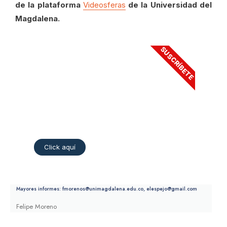
de la plataforma
Videosferas
de la Universidad del
Magdalena.
SUSCRÍBETE
El Espejo
Suscríbete al Canal de Youtube, y no te pierdas
entrevistas exclusivas sobre cine.
Click aquí
Mayores informes: fmorenos@unimagdalena.edu.co, elespejo@gmail.com
Felipe Moreno