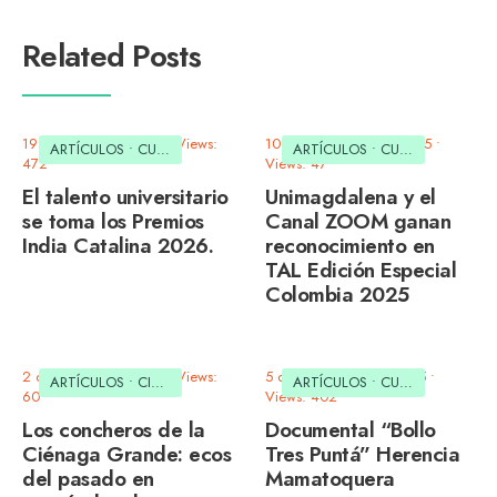
Related Posts
19 de marzo de 2026
•
Views:
10 de noviembre de 2025
•
ARTÍCULOS
•
CULTURAL
ARTÍCULOS
•
CULTURAL
472
Views: 47
El talento universitario
Unimagdalena y el
se toma los Premios
Canal ZOOM ganan
India Catalina 2026.
reconocimiento en
TAL Edición Especial
Colombia 2025
2 de octubre de 2025
•
Views:
5 de septiembre de 2025
•
ARTÍCULOS
•
CIENCIA
•
CULTURAL
•
MEDIO AMBIENTE
ARTÍCULOS
•
CULTURAL
60
Views: 402
Los concheros de la
Documental “Bollo
Ciénaga Grande: ecos
Tres Puntá” Herencia
del pasado en
Mamatoquera