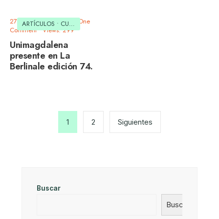
27 de marzo de 2024
• One
ARTÍCULOS
•
CULTURAL
Comment
•
Views: 299
Unimagdalena
presente en La
Berlinale edición 74.
Paginación
de
1
2
Siguientes
entradas
Buscar
Buscar