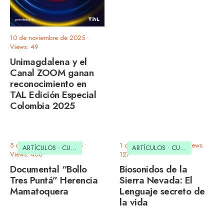
10 de noviembre de 2025
•
Views: 49
Unimagdalena y el
Canal ZOOM ganan
reconocimiento en
TAL Edición Especial
Colombia 2025
5 de septiembre de 2025
•
1 de agosto de 2025
•
Views:
ARTÍCULOS
•
CULTURAL
ARTÍCULOS
•
CULTURAL
Views: 406
127
Documental “Bollo
Biosonidos de la
Tres Puntá” Herencia
Sierra Nevada: El
Mamatoquera
Lenguaje secreto de
la vida