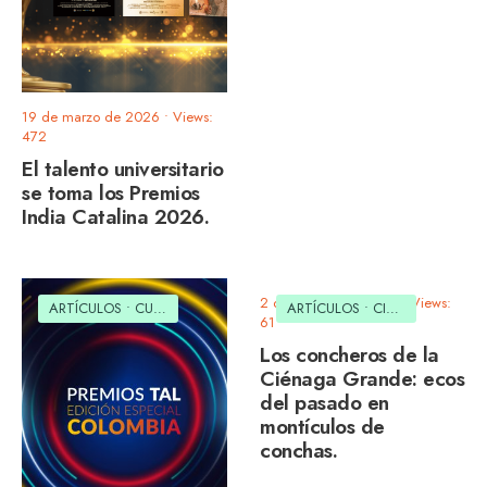
19 de marzo de 2026
•
Views:
472
El talento universitario
se toma los Premios
India Catalina 2026.
2 de octubre de 2025
•
Views:
ARTÍCULOS
•
CULTURAL
ARTÍCULOS
•
CIENCIA
•
CULTU
61
Los concheros de la
Ciénaga Grande: ecos
del pasado en
montículos de
conchas.