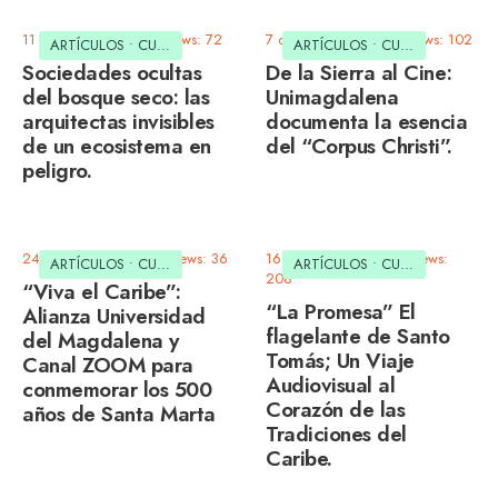
11 de julio de 2025
•
Views: 72
7 de junio de 2025
•
Views: 102
ARTÍCULOS
•
CULTURAL
•
MEDIO AMBIENTE
ARTÍCULOS
•
CULTURAL
•
SOCI
Sociedades ocultas
De la Sierra al Cine:
del bosque seco: las
Unimagdalena
arquitectas invisibles
documenta la esencia
de un ecosistema en
del “Corpus Christi”.
peligro.
24 de abril de 2025
•
Views: 36
16 de abril de 2025
•
Views:
ARTÍCULOS
•
CULTURAL
ARTÍCULOS
•
CULTURAL
208
“Viva el Caribe”:
“La Promesa” El
Alianza Universidad
flagelante de Santo
del Magdalena y
Tomás; Un Viaje
Canal ZOOM para
Audiovisual al
conmemorar los 500
Corazón de las
años de Santa Marta
Tradiciones del
Caribe.