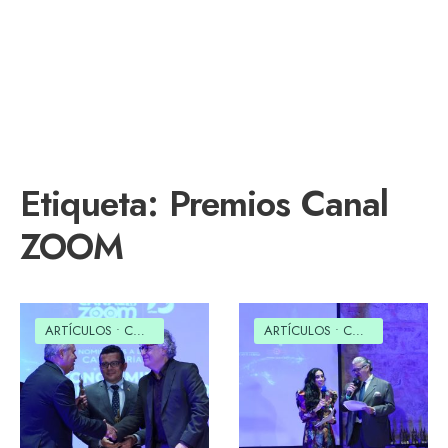
Etiqueta:
Premios Canal
ZOOM
ARTÍCULOS
•
COMUNIDAD EDUCATIVA
ARTÍCULOS
•
CULTURAL
•
COMUNIDAD EDUCATIVA