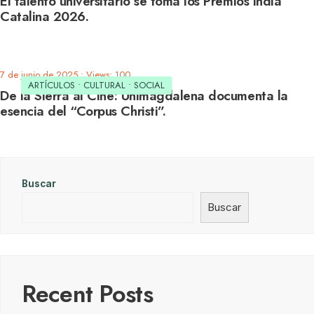
El talento universitario se toma los Premios India
Catalina 2026.
7 de junio de 2025
•
Views: 100
ARTÍCULOS
•
CULTURAL
•
SOCIAL
De la Sierra al Cine: Unimagdalena documenta la
esencia del “Corpus Christi”.
Buscar
Buscar
Recent Posts