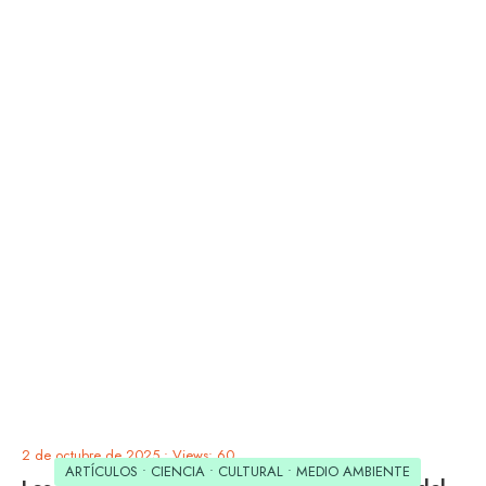
2 de octubre de 2025
•
Views: 60
ARTÍCULOS
•
CIENCIA
•
CULTURAL
•
MEDIO AMBIENTE