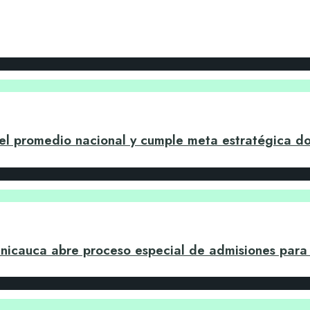
 el promedio nacional y cumple meta estratégica do
 Unicauca abre proceso especial de admisiones par