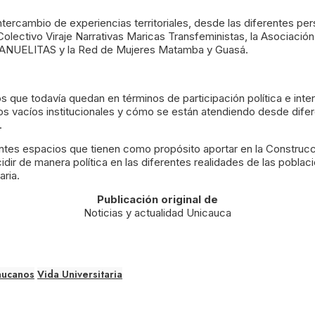
ercambio de experiencias territoriales, desde las diferentes pe
ectivo Viraje Narrativas Maricas Transfeministas, la Asociación
MANUELITAS y la Red de Mujeres Matamba y Guasá.
tos que todavía quedan en términos de participación política e i
os vacíos institucionales y cómo se están atendiendo desde dife
.
entes espacios que tienen como propósito aportar en la Construc
idir de manera política en las diferentes realidades de las pobl
aria.
Publicación original de
Noticias y actualidad Unicauca
aucanos
Vida Universitaria