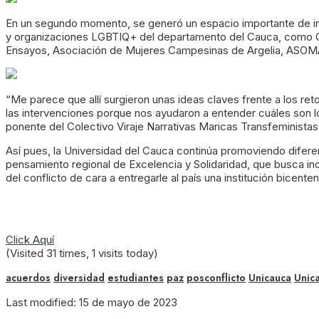
En un segundo momento, se generó un espacio importante de int
y organizaciones LGBTIQ+ del departamento del Cauca, como Col
Ensayos, Asociación de Mujeres Campesinas de Argelia, ASO
“Me parece que allí surgieron unas ideas claves frente a los re
las intervenciones porque nos ayudaron a entender cuáles son l
ponente del Colectivo Viraje Narrativas Maricas Transfeministas
Así pues, la Universidad del Cauca continúa promoviendo difer
pensamiento regional de Excelencia y Solidaridad, que busca inc
del conflicto de cara a entregarle al país una institución bicenten
Click Aquí
(Visited 31 times, 1 visits today)
acuerdos
diversidad
estudiantes
paz
posconflicto
Unicauca
Unic
Last modified: 15 de mayo de 2023