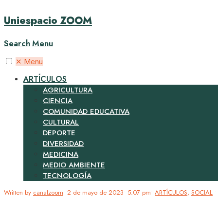
Uniespacio ZOOM
Search
Menu
✕
Menu
ARTÍCULOS
AGRICULTURA
CIENCIA
COMUNIDAD EDUCATIVA
CULTURAL
DEPORTE
DIVERSIDAD
MEDICINA
MEDIO AMBIENTE
TECNOLOGÍA
Written by
canalzoom
•
2 de mayo de 2023
•
5:07 pm
•
ARTÍCULOS
,
SOCIAL